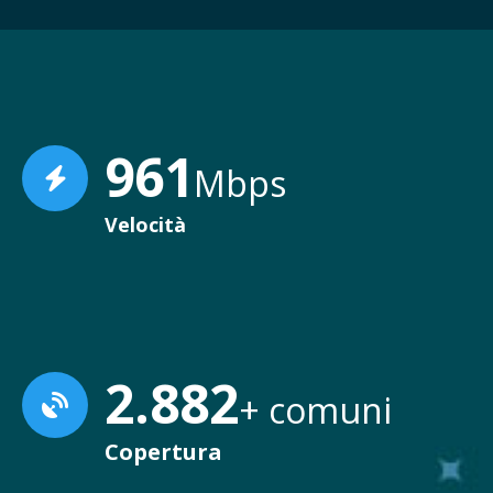
979
Mbps
Velocità
2.938
+ comuni
Copertura